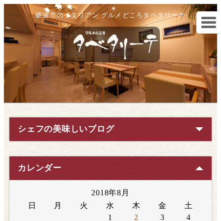
砺波市のイタリアン グルメどころタベタリーテ
シェフの美味しいブログ
カレンダー
2018年8月
日
月
火
水
木
金
土
1
2
3
4