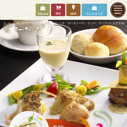
通販
Takeout
MAP
ドレスコード
MENU
富山県砺波市のイタリアン・フレンチ「タベタリーテ」ランチ、ディナーにおすすめ