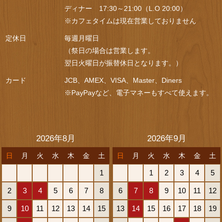
ディナー 17:30～21:00（L.O 20:00）
※カフェタイムは現在営業しておりません
定休日
毎週月曜日
（祭日の場合は営業します。
翌日火曜日が振替休日となります。）
カード
JCB、AMEX、VISA、Master、Diners
※PayPayなど、電子マネーもすべて使えます。
2026年8月
2026年9月
日
月
火
水
木
金
土
日
月
火
水
木
金
土
1
1
2
3
4
5
2
3
4
5
6
7
8
6
7
8
9
10
11
12
9
10
11
12
13
14
15
13
14
15
16
17
18
19