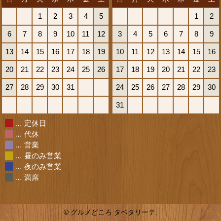
1
2
3
4
5
1
2
6
7
8
9
10
11
12
3
4
5
6
7
8
9
13
14
15
16
17
18
19
10
11
12
13
14
15
16
20
21
22
23
24
25
26
17
18
19
20
21
22
23
27
28
29
30
31
24
25
26
27
28
29
30
31
… 定休日
… 代休
… 営業
… 昼のみ営業
… 夜のみ営業
… 満席
© グルメどころ タベタリーテ.