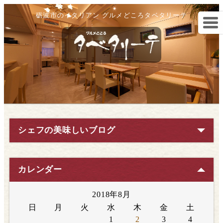
砺波市のイタリアン グルメどころタベタリーテ
シェフの美味しいブログ
カレンダー
2018年8月
日
月
火
水
木
金
土
1
2
3
4