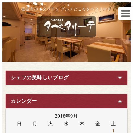
砺波市のイタリアン グルメどころタベタリーテ
シェフの美味しいブログ
カレンダー
2018年9月
日
月
火
水
木
金
土
1