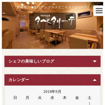
砺波市のイタリアン グルメどころタベタリーテ
シェフの美味しいブログ
カレンダー
2018年9月
日
月
火
水
木
金
土
1