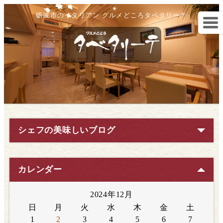
砺波市のイタリアン グルメどころタベタリーテ
シェフの美味しいブログ
カレンダー
2024年12月
日
月
火
水
木
金
土
1
2
3
4
5
6
7