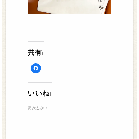
共有:
Facebook
で
共
有
す
る
に
いいね:
は
ク
リ
ッ
読み込み中…
ク
し
て
く
だ
さ
い