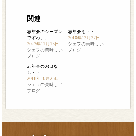
(新
し
い
ウ
ィ
関連
ン
ド
ウ
忘年会のシーズン
忘年会を・・
で
開
ですね。。
2018年12月27日
き
2023年11月16日
ま
シェフの美味しい
す)
シェフの美味しい
ブログ
ブログ
忘年会のおはな
し・・
2018年10月26日
シェフの美味しい
ブログ