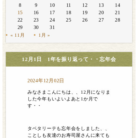
8
9
10
11
12
13
14
15
16
17
18
19
20
21
22
23
24
25
26
27
28
29
30
31
« 11月
1月 »
12月1日 1年を振り返って・・忘年会
2024年12月02日
みなさまこんにちは、、12月になりま
した今年もいよいよあと1か月で
す・・
タベタリーテも忘年会をしました、、
ことしも友達のお寿司屋さんに来ても