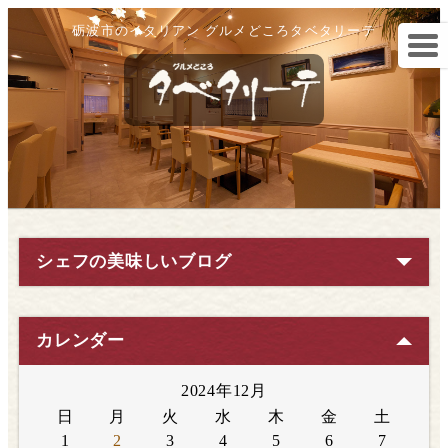
砺波市のイタリアン グルメどころタベタリーテ
シェフの美味しいブログ
カレンダー
2024年12月
日
月
火
水
木
金
土
1
2
3
4
5
6
7